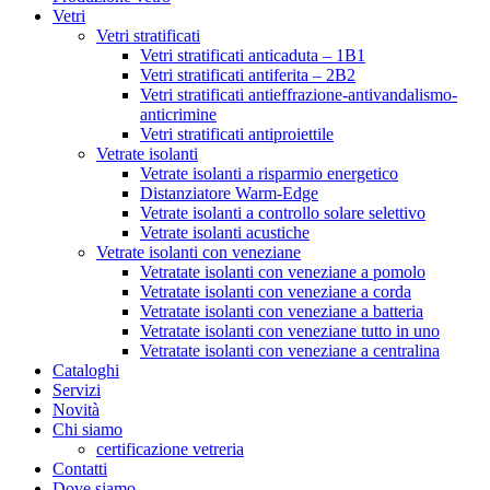
Vetri
Vetri stratificati
Vetri stratificati anticaduta – 1B1
Vetri stratificati antiferita – 2B2
Vetri stratificati antieffrazione-antivandalismo-
anticrimine
Vetri stratificati antiproiettile
Vetrate isolanti
Vetrate isolanti a risparmio energetico
Distanziatore Warm-Edge
Vetrate isolanti a controllo solare selettivo
Vetrate isolanti acustiche
Vetrate isolanti con veneziane
Vetratate isolanti con veneziane a pomolo
Vetratate isolanti con veneziane a corda
Vetratate isolanti con veneziane a batteria
Vetratate isolanti con veneziane tutto in uno
Vetratate isolanti con veneziane a centralina
Cataloghi
Servizi
Novità
Chi siamo
certificazione vetreria
Contatti
Dove siamo