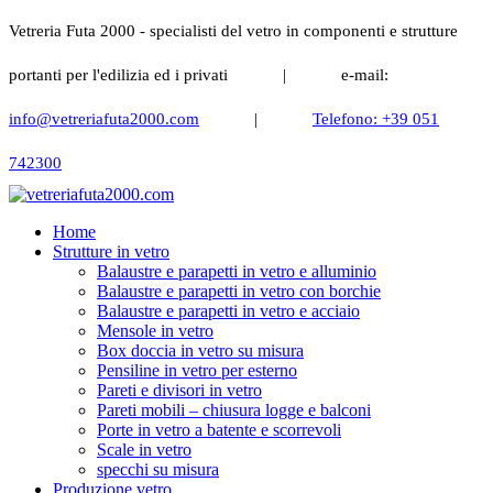
Vetreria Futa 2000 - specialisti del vetro in componenti e strutture
portanti per l'edilizia ed i privati
|
e-mail:
info@vetreriafuta2000.com
|
Telefono: +39 051
742300
Home
Strutture in vetro
Balaustre e parapetti in vetro e alluminio
Balaustre e parapetti in vetro con borchie
Balaustre e parapetti in vetro e acciaio
Mensole in vetro
Box doccia in vetro su misura
Pensiline in vetro per esterno
Pareti e divisori in vetro
Pareti mobili – chiusura logge e balconi
Porte in vetro a batente e scorrevoli
Scale in vetro
specchi su misura
Produzione vetro