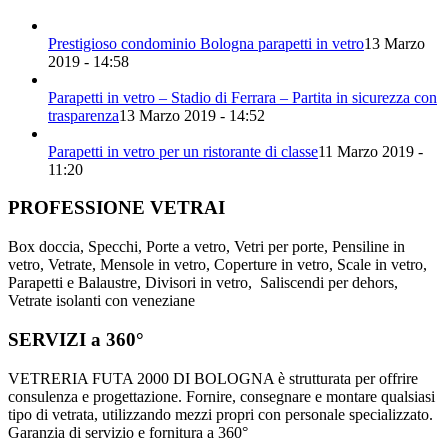
Prestigioso condominio Bologna parapetti in vetro
13 Marzo
2019 - 14:58
Parapetti in vetro – Stadio di Ferrara – Partita in sicurezza con
trasparenza
13 Marzo 2019 - 14:52
Parapetti in vetro per un ristorante di classe
11 Marzo 2019 -
11:20
PROFESSIONE VETRAI
Box doccia, Specchi, Porte a vetro, Vetri per porte, Pensiline in
vetro, Vetrate, Mensole in vetro, Coperture in vetro, Scale in vetro,
Parapetti e Balaustre, Divisori in vetro, Saliscendi per dehors,
Vetrate isolanti con veneziane
SERVIZI a 360°
VETRERIA FUTA 2000 DI BOLOGNA è strutturata per offrire
consulenza e progettazione. Fornire, consegnare e montare qualsiasi
tipo di vetrata, utilizzando mezzi propri con personale specializzato.
Garanzia di servizio e fornitura a 360°