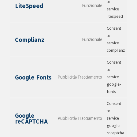
to
LiteSpeed
Funzionale
service
litespeed
Consent
to
Complianz
Funzionale
service
complianz
Consent
to
Google Fonts
Pubblicità/Tracciamento
service
google-
fonts
Consent
to
Google
Pubblicità/Tracciamento
service
reCAPTCHA
google-
recaptcha