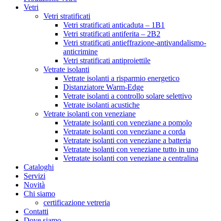
Vetri
Vetri stratificati
Vetri stratificati anticaduta – 1B1
Vetri stratificati antiferita – 2B2
Vetri stratificati antieffrazione-antivandalismo-
anticrimine
Vetri stratificati antiproiettile
Vetrate isolanti
Vetrate isolanti a risparmio energetico
Distanziatore Warm-Edge
Vetrate isolanti a controllo solare selettivo
Vetrate isolanti acustiche
Vetrate isolanti con veneziane
Vetratate isolanti con veneziane a pomolo
Vetratate isolanti con veneziane a corda
Vetratate isolanti con veneziane a batteria
Vetratate isolanti con veneziane tutto in uno
Vetratate isolanti con veneziane a centralina
Cataloghi
Servizi
Novità
Chi siamo
certificazione vetreria
Contatti
Dove siamo