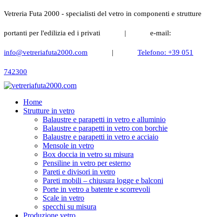
Vetreria Futa 2000 - specialisti del vetro in componenti e strutture
portanti per l'edilizia ed i privati
|
e-mail:
info@vetreriafuta2000.com
|
Telefono: +39 051
742300
Home
Strutture in vetro
Balaustre e parapetti in vetro e alluminio
Balaustre e parapetti in vetro con borchie
Balaustre e parapetti in vetro e acciaio
Mensole in vetro
Box doccia in vetro su misura
Pensiline in vetro per esterno
Pareti e divisori in vetro
Pareti mobili – chiusura logge e balconi
Porte in vetro a batente e scorrevoli
Scale in vetro
specchi su misura
Produzione vetro