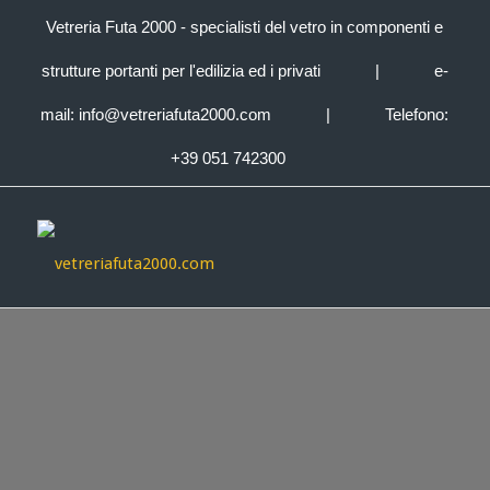
Vetreria Futa 2000 - specialisti del vetro in componenti e
strutture portanti per l'edilizia ed i privati
|
e-
mail:
info@vetreriafuta2000.com
|
Telefono:
+39 051 742300
Parapetti in vetro –
Stadio di Ferrara –
Partita in sicurezza con