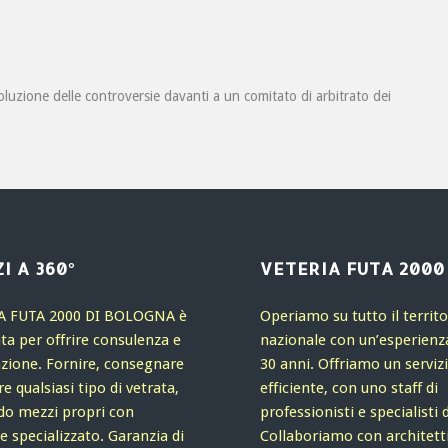
oluzione delle controversie davanti a un comitato di arbitrato dei
I A 360°
VETERIA FUTA 2000
A FUTA 2000 DI BOLOGNA è
Operiamo su tutto il territo
ta per offrire consulenza e
nazionale con un’esperienza
zione. Fornire, consegnare
30 anni. Offriamo un serviz
 qualsiasi tipo di vetrata,
efficiente, con uno staff di
ndo mezzi propri con
professionisti e specialisti 
e specializzato. Garanzia di
Collaboriamo con architetti