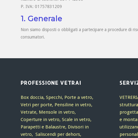
P. IVA: 01757831209
1. Generale
Non siamo disposti o obbligati a partecipare a procedure di ris
consumatori.
PROFESSIONE VETRAI
SERVIZ
Box doccia, Specchi, Porte a vetro,
VETRERI
Vetri per porte, Pensiline in vetro,
struttura
Vetrate, Mensole in vetro,
progetta
Coperture in vetro, Scale in vetro,
e montare
Parapetti e Balaustre, Divisori in
utilizza
vetro, Saliscendi per dehors,
personal