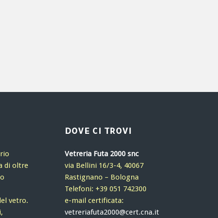
DOVE CI TROVI
rio
Vetreria Futa 2000 snc
 di oltre
via Bellini 16/3-4, 40067
io
Rastignano – Bologna
Telefoni: +39 051 742300
del vetro.
e-mail certificata:
,
vetreriafuta2000@cert.cna.it