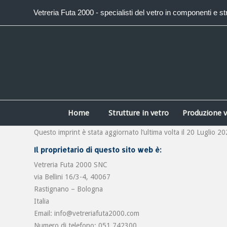
Vetreria Futa 2000 - specialisti del vetro in componenti e strut
Home
Strutture in vetro
Produzione v
Questo imprint è stata aggiornato l’ultima volta il 20 Luglio 20
Il proprietario di questo sito web è:
Vetreria Futa 2000 SNC
via Bellini 16/3-4, 40067
Rastignano – Bologna
Italia
Email:
info@
vetreriafuta2000.com
Numero di telefono: 051 742300