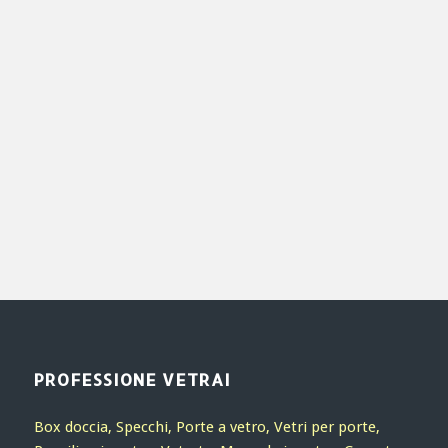
Donec quam felis, ultricies nec,
pellentesque
eu,
pretium quis, sem. Nulla consequat massa quis enim.
Lorem ipsum dolor sit amet, consectetuer adipiscing
elit. Aenean commodo ligula eget dolor. Aenean
massa. Cum sociis natoque penatibus et magnis dis
parturient montes, nascetur ridiculus mus.
PROFESSIONE VETRAI
Box doccia, Specchi, Porte a vetro, Vetri per porte,