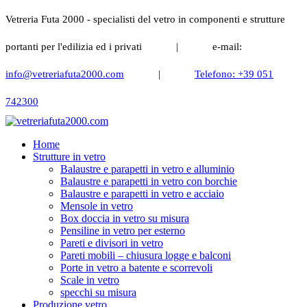
Vetreria Futa 2000 - specialisti del vetro in componenti e strutture
portanti per l'edilizia ed i privati
|
e-mail:
info@vetreriafuta2000.com
|
Telefono: +39 051
742300
Home
Strutture in vetro
Balaustre e parapetti in vetro e alluminio
Balaustre e parapetti in vetro con borchie
Balaustre e parapetti in vetro e acciaio
Mensole in vetro
Box doccia in vetro su misura
Pensiline in vetro per esterno
Pareti e divisori in vetro
Pareti mobili – chiusura logge e balconi
Porte in vetro a batente e scorrevoli
Scale in vetro
specchi su misura
Produzione vetro