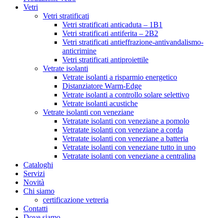
Vetri
Vetri stratificati
Vetri stratificati anticaduta – 1B1
Vetri stratificati antiferita – 2B2
Vetri stratificati antieffrazione-antivandalismo-
anticrimine
Vetri stratificati antiproiettile
Vetrate isolanti
Vetrate isolanti a risparmio energetico
Distanziatore Warm-Edge
Vetrate isolanti a controllo solare selettivo
Vetrate isolanti acustiche
Vetrate isolanti con veneziane
Vetratate isolanti con veneziane a pomolo
Vetratate isolanti con veneziane a corda
Vetratate isolanti con veneziane a batteria
Vetratate isolanti con veneziane tutto in uno
Vetratate isolanti con veneziane a centralina
Cataloghi
Servizi
Novità
Chi siamo
certificazione vetreria
Contatti
Dove siamo